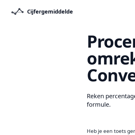
Cijfergemiddelde
Proce
omrek
Conve
Reken percentage
formule.
Heb je een toets gem